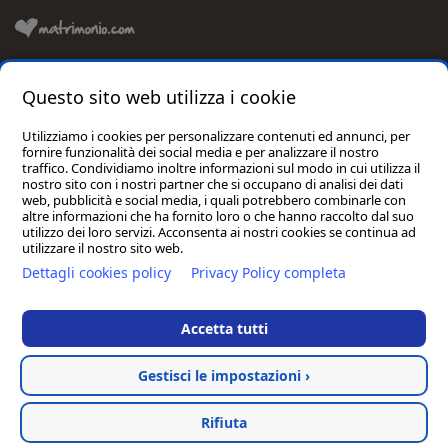
Questo sito web utilizza i cookie
Consigliato da:
Utilizziamo i cookies per personalizzare contenuti ed annunci, per
fornire funzionalità dei social media e per analizzare il nostro
traffico. Condividiamo inoltre informazioni sul modo in cui utilizza il
nostro sito con i nostri partner che si occupano di analisi dei dati
web, pubblicità e social media, i quali potrebbero combinarle con
altre informazioni che ha fornito loro o che hanno raccolto dal suo
utilizzo dei loro servizi. Acconsenta ai nostri cookies se continua ad
utilizzare il nostro sito web.
Dettagli cookies policy
Privacy Policy completa
Antico Uliveto S.a.s. di Cimini Michela | P.I./C.F./C.C.I.A.A. 01956360430 | Reg.
Accetta tutti
Imp. MC – 195734 | CIN: IT043043B5J3U6XZLK | Cap. Soc. € 10.000,00 I.v. |
Hotel
Email
info@anticouliveto.com
| Pec
anticoulivetosrl@pec.it
| Sede: Via Palazzo
Rosso 1, 62018, Potenza Picena (MC) | Tel.
0733.880752
|
Gestisci le impostazioni ›
Privacy Policy
|
Cookie Policy
|
Termini e Condizioni di vendita
|
Termini e
+ SFOGLIA LE CATEGORIE
Wellness
Condizioni prenotazioni camere
| Hosted & created by
Clion
Rifiuta
Ristorante