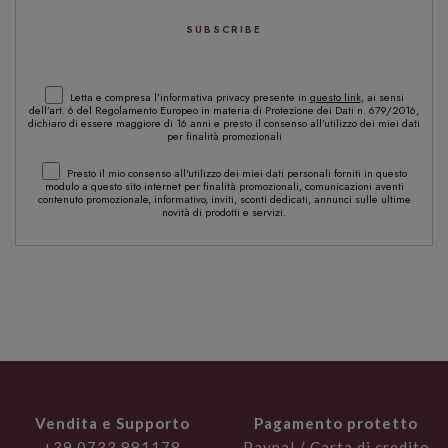
Letta e compresa l’informativa privacy presente in
questo link
, ai sensi
dell’art. 6 del Regolamento Europeo in materia di Protezione dei Dati n. 679/2016,
dichiaro di essere maggiore di 16 anni e presto il consenso all’utilizzo dei miei dati
per finalità promozionali
Presto il mio consenso all'utilizzo dei miei dati personali forniti in questo
modulo a questo sito internet per finalità promozionali, comunicazioni aventi
contenuto promozionale, informativo, inviti, sconti dedicati, annunci sulle ultime
novità di prodotti e servizi.
Vendita e Supporto
Pagamento protetto
+39 0733 881178
Paypal / Carta di credito