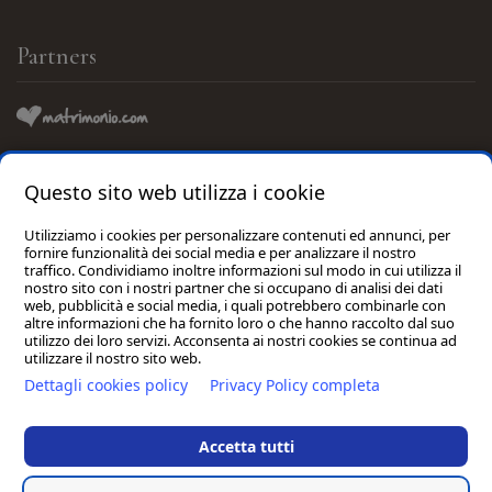
Partners
Questo sito web utilizza i cookie
Consigliato da:
Utilizziamo i cookies per personalizzare contenuti ed annunci, per
fornire funzionalità dei social media e per analizzare il nostro
traffico. Condividiamo inoltre informazioni sul modo in cui utilizza il
nostro sito con i nostri partner che si occupano di analisi dei dati
web, pubblicità e social media, i quali potrebbero combinarle con
altre informazioni che ha fornito loro o che hanno raccolto dal suo
utilizzo dei loro servizi. Acconsenta ai nostri cookies se continua ad
utilizzare il nostro sito web.
Dettagli cookies policy
Privacy Policy completa
Antico Uliveto S.a.s. di Cimini Michela | P.I./C.F./C.C.I.A.A. 01956360430 | Reg.
Accetta tutti
Imp. MC – 195734 | CIN: IT043043B5J3U6XZLK | Cap. Soc. € 10.000,00 I.v. |
Hotel
Email
info@anticouliveto.com
| Pec
anticoulivetosrl@pec.it
| Sede: Via Palazzo
Rosso 1, 62018, Potenza Picena (MC) | Tel.
0733.880752
|