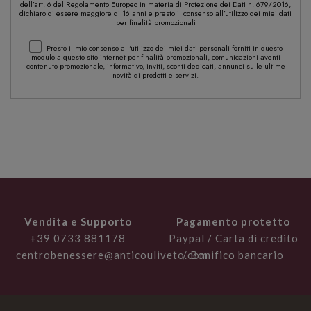
dell’art. 6 del Regolamento Europeo in materia di Protezione dei Dati n. 679/2016,
dichiaro di essere maggiore di 16 anni e presto il consenso all’utilizzo dei miei dati
per finalità promozionali
Presto il mio consenso all'utilizzo dei miei dati personali forniti in questo
modulo a questo sito internet per finalità promozionali, comunicazioni aventi
contenuto promozionale, informativo, inviti, sconti dedicati, annunci sulle ultime
novità di prodotti e servizi.
Vendita e Supporto
Pagamento protetto
+39 0733 881178
Paypal / Carta di credito
centrobenessere@anticouliveto.com
/ Bonifico bancario