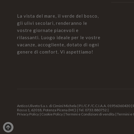
La vista del mare, il verde del bosco,
gli ulivi secolari, renderanno le
vostre giornate piacevoli e
rilassanti. Luogo ideale per le vostre
vacanze, accogliente, dotato di ogni
genere di comfort. Vi aspettiamo!
Antico Uliveto S.a.s. di Cimini Michela | P.I./C.F./C.C.I.A.A. 01956360430
Rosso 1, 62018, Potenza Picena (MC) | Tel.
0733.880752
|
Privacy Policy
|
Cookie Policy
|
Termini e Condizioni di vendita
|
Termini e 