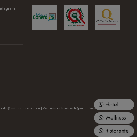
nstagram
Hotel
l
info@anticouliveto.com
| Pec
anticoulivetosrl@pec.it
| Sede: Via Palazzo
Wellness
Ristorante