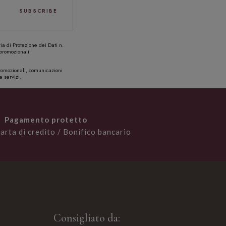
ia di Protezione dei Dati n.
 promozionali
 promozionali, comunicazioni
e servizi.
Pagamento protetto
arta di credito / Bonifico bancario
Consigliato da: