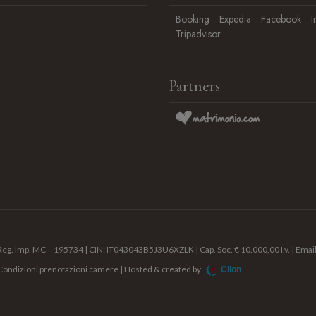
Booking
Expedia
Facebook
I
Tripadvisor
Partners
 | Reg. Imp. MC – 195734 | CIN: IT043043B5J3U6XZLK | Cap. Soc. € 10.000,00 I.v. | Emai
Condizioni prenotazioni camere
| Hosted & created by
Clion