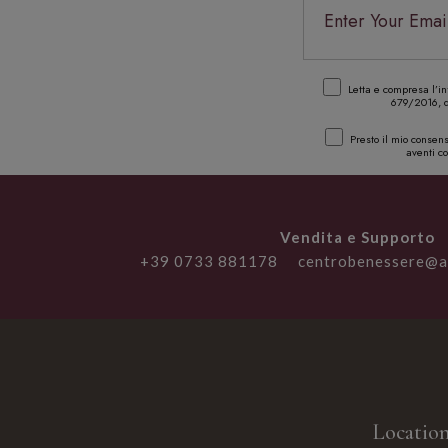
Letta e compresa l’in
679/2016, di
Presto il mio consenso
aventi co
Vendita e Supporto
+39 0733 881178
centrobenessere@a
Locatio