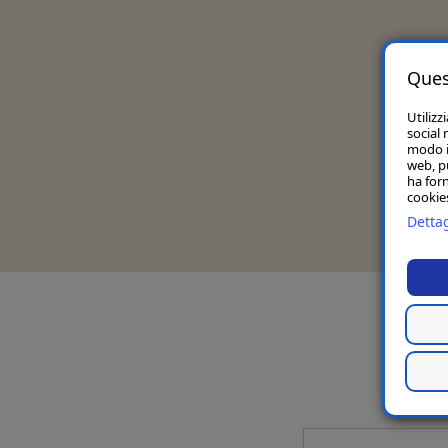
Ques
Utilizz
social 
modo in
web, p
ha forn
cookies
Dettag