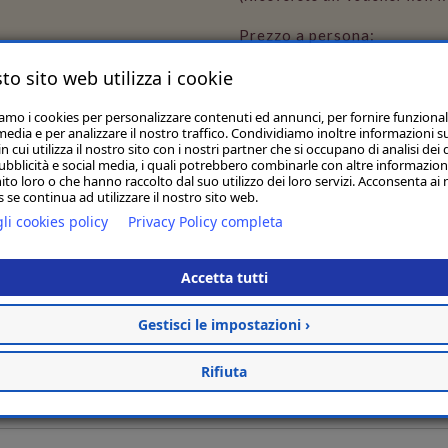
Prezzo a persona:
€110
to sito web utilizza i cookie
iamo i cookies per personalizzare contenuti ed annunci, per fornire funzional
media e per analizzare il nostro traffico. Condividiamo inoltre informazioni s
 cui utilizza il nostro sito con i nostri partner che si occupano di analisi dei 
ubblicità e social media, i quali potrebbero combinarle con altre informazion
AGGIUNGI AL CARREL
ito loro o che hanno raccolto dal suo utilizzo dei loro servizi. Acconsenta ai 
 se continua ad utilizzare il nostro sito web.
li cookies policy
Privacy Policy completa
Accetta tutti
Gestisci le impostazioni ›
Rifiuta
ISCRIVITI ALLA NEWSLETTER