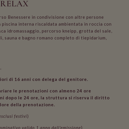
 RELAX
orso Benessere in condivisione con altre persone
 piscina interna riscaldata ambientata in roccia con
sca idromassaggio, percorso kneipp, grotta del sale,
i, sauna e bagno romano completo di tiepidarium,
.
iori di 16 anni con delega del genitore.
variare le prenotazioni con almeno 24 ore
i dopo le 24 ore, la struttura si riserva il diritto
alore della prenotazione.
sclusi festivi
)
ominativo valido 1 anno dall'emissione
)