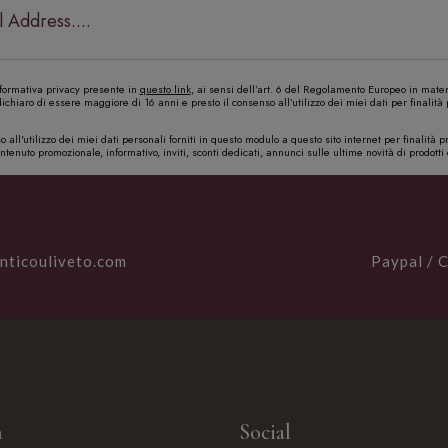
formativa privacy presente in
questo link
, ai sensi dell’art. 6 del Regolamento Europeo in mater
chiaro di essere maggiore di 16 anni e presto il consenso all’utilizzo dei miei dati per finalità
 all'utilizzo dei miei dati personali forniti in questo modulo a questo sito internet per finalità
ntenuto promozionale, informativo, inviti, sconti dedicati, annunci sulle ultime novità di prodotti 
nticouliveto.com
Paypal / C
n
Social